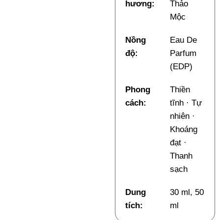
hương:
Thảo
Mộc
Nồng
Eau De
độ:
Parfum
(EDP)
Phong
Thiền
cách:
tĩnh · Tự
nhiên ·
Khoáng
đạt ·
Thanh
sạch
Dung
30 ml, 50
tích:
ml