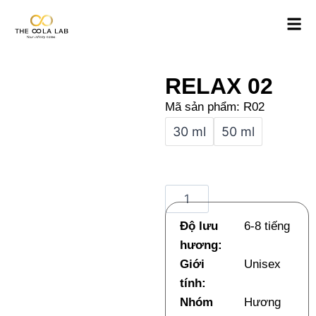
RELAX 02
Mã sản phẩm: R02
30 ml
50 ml
Độ lưu
6-8 tiếng
hương:
Giới
Unisex
tính:
Nhóm
Hương